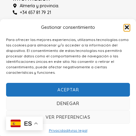
Almería y provincia.
+34 657 81 79 21
Gestionar consentimiento
Privacidad
Aviso legal
Cookies
Para ofrecer las mejores experiencias, utilizamos tecnologías como
las cookies para almacenar y/o acceder a la información del
dispositivo. El consentimiento de estas tecnologías nos permitirá
procesar datos como el comportamiento de navegación o las
identificaciones únicas en este sitio. No consentir o retirar el
consentimiento, puede afectar negativamente a ciertas
características y funciones.
ACEPTAR
Bplaza 2026. Todos los derechos reservados.
Diseño realizado por Wilapp.
DENEGAR
VER PREFERENCIAS
ES
Privacidad
Aviso legal