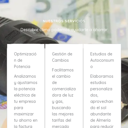
NUESTROS SERVICIOS
Descubre cómo podemos ayudarte a ahorrar
Optimizació
Gestión de
Estudios de
n de
Cambios
Autoconsum
Potencia
o
Facilitamos
Analizamos
el cambio
Elaboramos
y ajustamos
de
estudios
la potencia
comercializa
personaliza
eléctrica de
dora de luz
dos,
tu empresa
y gas,
aprovechan
para
buscando
do el sol
maximizar
las mejores
abundante
tu ahorro en
tarifas del
de Almería
la factura
mercado
para reducir