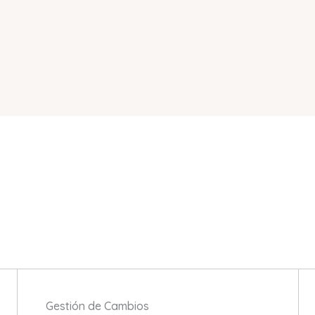
NUESTROS SERVICIOS
Descubre cómo podemos ayudarte a ahorrar
Gestión de Cambios