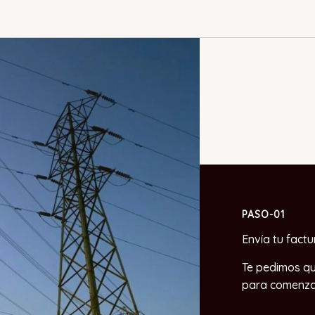
PASO-01
Envía tu factu
Te pedimos qu
para comenzar 